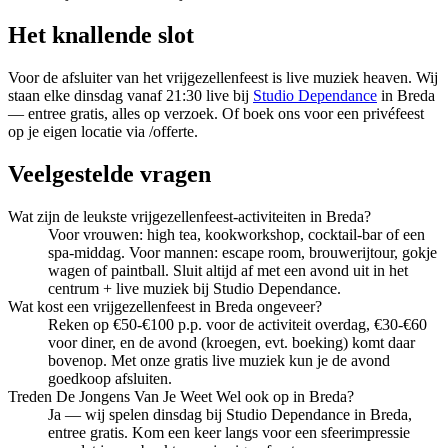
Het knallende slot
Voor de afsluiter van het vrijgezellenfeest is live muziek heaven. Wij
staan elke dinsdag vanaf 21:30 live bij
Studio Dependance
in Breda
— entree gratis, alles op verzoek. Of boek ons voor een privéfeest
op je eigen locatie via /offerte.
Veelgestelde vragen
Wat zijn de leukste vrijgezellenfeest-activiteiten in Breda?
Voor vrouwen: high tea, kookworkshop, cocktail-bar of een
spa-middag. Voor mannen: escape room, brouwerijtour, gokje
wagen of paintball. Sluit altijd af met een avond uit in het
centrum + live muziek bij Studio Dependance.
Wat kost een vrijgezellenfeest in Breda ongeveer?
Reken op €50-€100 p.p. voor de activiteit overdag, €30-€60
voor diner, en de avond (kroegen, evt. boeking) komt daar
bovenop. Met onze gratis live muziek kun je de avond
goedkoop afsluiten.
Treden De Jongens Van Je Weet Wel ook op in Breda?
Ja — wij spelen dinsdag bij Studio Dependance in Breda,
entree gratis. Kom een keer langs voor een sfeerimpressie