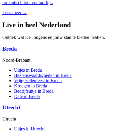
romantisch tot avontuurlijk.
Lees meer →
Live in heel Nederland
Ontdek wat De Jongens en jouw stad te bieden hebben.
Breda
Noord-Brabant
Uitjes in Breda
Bezienswaardigheden in Breda
Vrijgezellenfeest in Breda
Kroegen in Breda
Bedrijfsuitje in Breda
Date in Breda
Utrecht
Utrecht
Uitjes in Utrecht