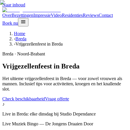
Naar inhoud
Over
Bezettingen
Impressie
Video
Residenties
Reviews
Contact
Boek nu
Home
›
Breda
›
Vrijgezellenfeest in Breda
Breda
·
Noord-Brabant
Vrijgezellenfeest in Breda
Het ultieme vrijgezellenfeest in Breda — voor zowel vrouwen als
mannen. Inclusief tips voor activiteiten, kroegen en het knallende
slot.
Check beschikbaarheid
Vraag offerte
♪
Live in
Breda
:
elke dinsdag
bij
Studio Dependance
Live Muziek Bingo — De Jongens Draaien Door