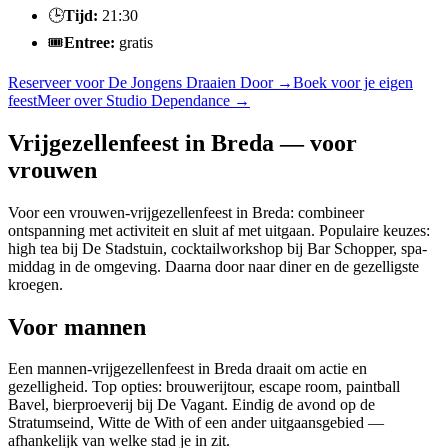
🕒
Tijd:
21:30
🎟️
Entree:
gratis
Reserveer voor De Jongens Draaien Door
→
Boek voor je eigen
feest
Meer over
Studio Dependance
→
Vrijgezellenfeest in Breda — voor
vrouwen
Voor een vrouwen-vrijgezellenfeest in Breda: combineer
ontspanning met activiteit en sluit af met uitgaan. Populaire keuzes:
high tea bij De Stadstuin, cocktailworkshop bij Bar Schopper, spa-
middag in de omgeving. Daarna door naar diner en de gezelligste
kroegen.
Voor mannen
Een mannen-vrijgezellenfeest in Breda draait om actie en
gezelligheid. Top opties: brouwerijtour, escape room, paintball
Bavel, bierproeverij bij De Vagant. Eindig de avond op de
Stratumseind, Witte de With of een ander uitgaansgebied —
afhankelijk van welke stad je in zit.