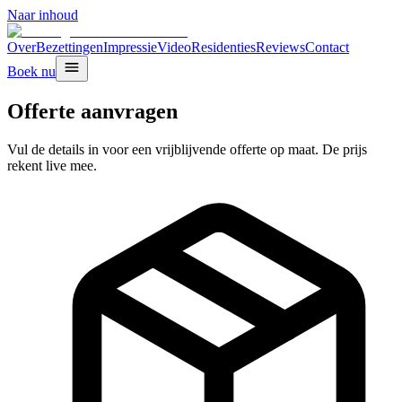
Naar inhoud
Over
Bezettingen
Impressie
Video
Residenties
Reviews
Contact
Boek nu
Offerte aanvragen
Vul de details in voor een vrijblijvende offerte op maat. De prijs
rekent live mee.