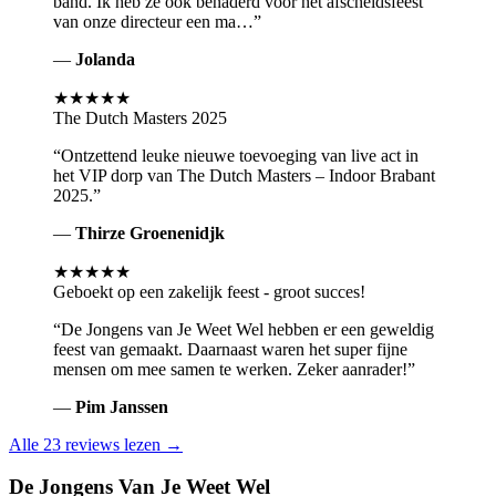
band. Ik heb ze ook benaderd voor het afscheidsfeest
van onze directeur een ma…
”
—
Jolanda
★★★★★
The Dutch Masters 2025
“
Ontzettend leuke nieuwe toevoeging van live act in
het VIP dorp van The Dutch Masters – Indoor Brabant
2025.
”
—
Thirze Groenenidjk
★★★★★
Geboekt op een zakelijk feest - groot succes!
“
De Jongens van Je Weet Wel hebben er een geweldig
feest van gemaakt. Daarnaast waren het super fijne
mensen om mee samen te werken. Zeker aanrader!
”
—
Pim Janssen
Alle
23
reviews lezen →
De Jongens Van Je Weet Wel