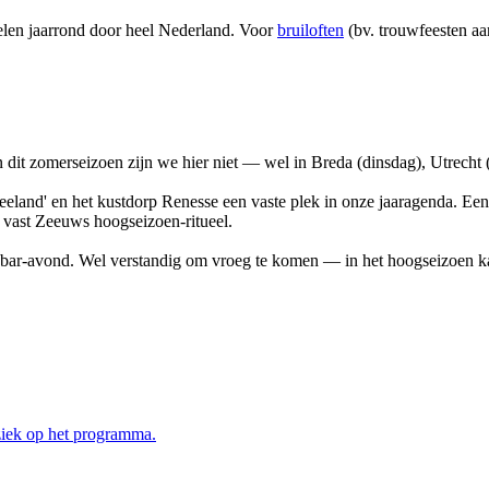
elen jaarrond door heel Nederland. Voor
bruiloften
(bv. trouwfeesten aa
 dit zomerseizoen zijn we hier niet — wel in Breda (dinsdag), Utrecht
 Zeeland' en het kustdorp Renesse een vaste plek in onze jaaragenda. Ee
 vast Zeeuws hoogseizoen-ritueel.
anobar-avond. Wel verstandig om vroeg te komen — in het hoogseizoen kan
ziek op het programma.