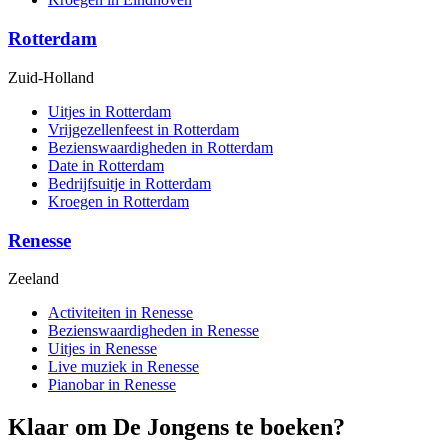
Rotterdam
Zuid-Holland
Uitjes in Rotterdam
Vrijgezellenfeest in Rotterdam
Bezienswaardigheden in Rotterdam
Date in Rotterdam
Bedrijfsuitje in Rotterdam
Kroegen in Rotterdam
Renesse
Zeeland
Activiteiten in Renesse
Bezienswaardigheden in Renesse
Uitjes in Renesse
Live muziek in Renesse
Pianobar in Renesse
Klaar om De Jongens te boeken?