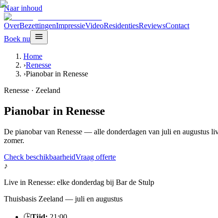
Naar inhoud
Over
Bezettingen
Impressie
Video
Residenties
Reviews
Contact
Boek nu
Home
›
Renesse
›
Pianobar in Renesse
Renesse
·
Zeeland
Pianobar in Renesse
De pianobar van Renesse — alle donderdagen van juli en augustus live 
zomer.
Check beschikbaarheid
Vraag offerte
♪
Live in
Renesse
:
elke donderdag
bij
Bar de Stulp
Thuisbasis Zeeland — juli en augustus
🕒
Tijd:
21:00