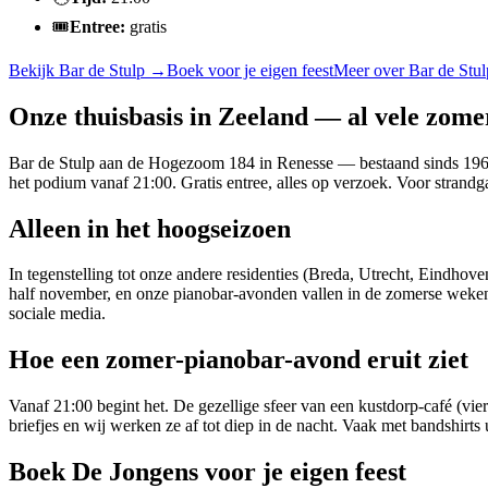
🎟️
Entree:
gratis
Bekijk
Bar de Stulp
→
Boek voor je eigen feest
Meer over
Bar de Stul
Onze thuisbasis in Zeeland — al vele zome
Bar de Stulp aan de Hogezoom 184 in Renesse — bestaand sinds 1969 
het podium vanaf 21:00. Gratis entree, alles op verzoek. Voor strandga
Alleen in het hoogseizoen
In tegenstelling tot onze andere residenties (Breda, Utrecht, Eindhov
half november, en onze pianobar-avonden vallen in de zomerse weken 
sociale media.
Hoe een zomer-pianobar-avond eruit ziet
Vanaf 21:00 begint het. De gezellige sfeer van een kustdorp-café (vie
briefjes en wij werken ze af tot diep in de nacht. Vaak met bandshi
Boek De Jongens voor je eigen feest