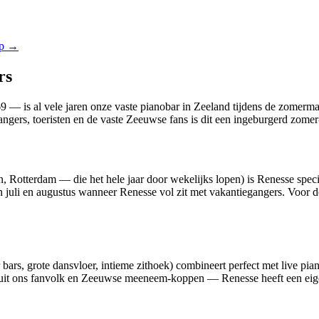
p
→
rs
— is al vele jaren onze vaste pianobar in Zeeland tijdens de zomerma
ngers, toeristen en de vaste Zeeuwse fans is dit een ingeburgerd zomer-
en, Rotterdam — die het hele jaar door wekelijks lopen) is Renesse spec
juli en augustus wanneer Renesse vol zit met vakantiegangers. Voor d
r bars, grote dansvloer, intieme zithoek) combineert perfect met live p
rts uit ons fanvolk en Zeeuwse meeneem-koppen — Renesse heeft een eig