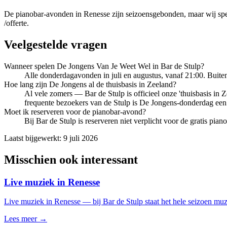
De pianobar-avonden in Renesse zijn seizoensgebonden, maar wij sp
/offerte.
Veelgestelde vragen
Wanneer spelen De Jongens Van Je Weet Wel in Bar de Stulp?
Alle donderdagavonden in juli en augustus, vanaf 21:00. Buiten
Hoe lang zijn De Jongens al de thuisbasis in Zeeland?
Al vele zomers — Bar de Stulp is officieel onze 'thuisbasis in
frequente bezoekers van de Stulp is De Jongens-donderdag een
Moet ik reserveren voor de pianobar-avond?
Bij Bar de Stulp is reserveren niet verplicht voor de gratis pi
Laatst bijgewerkt:
9 juli 2026
Misschien ook interessant
Live muziek in Renesse
Live muziek in Renesse — bij Bar de Stulp staat het hele seizoen mu
Lees meer →