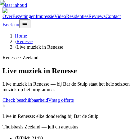
Naar inhoud
Over
Bezettingen
Impressie
Video
Residenties
Reviews
Contact
Boek nu
Home
›
Renesse
›
Live muziek in Renesse
Renesse
·
Zeeland
Live muziek in Renesse
Live muziek in Renesse — bij Bar de Stulp staat het hele seizoen
muziek op het programma.
Check beschikbaarheid
Vraag offerte
♪
Live in
Renesse
:
elke donderdag
bij
Bar de Stulp
Thuisbasis Zeeland — juli en augustus
🕒
Tijd:
21:00