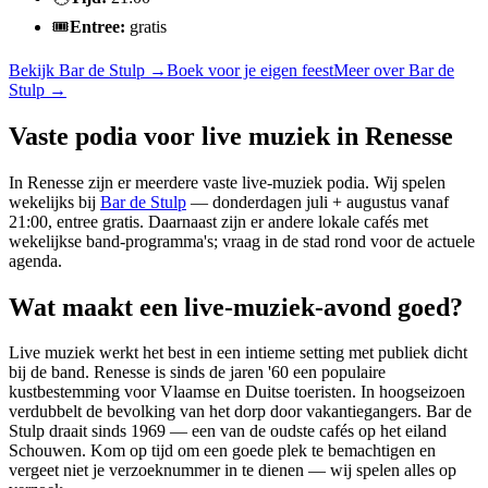
🎟️
Entree:
gratis
Bekijk
Bar de Stulp
→
Boek voor je eigen feest
Meer over
Bar de
Stulp
→
Vaste podia voor live muziek in Renesse
In Renesse zijn er meerdere vaste live-muziek podia. Wij spelen
wekelijks bij
Bar de Stulp
— donderdagen juli + augustus vanaf
21:00, entree gratis. Daarnaast zijn er andere lokale cafés met
wekelijkse band-programma's; vraag in de stad rond voor de actuele
agenda.
Wat maakt een live-muziek-avond goed?
Live muziek werkt het best in een intieme setting met publiek dicht
bij de band. Renesse is sinds de jaren '60 een populaire
kustbestemming voor Vlaamse en Duitse toeristen. In hoogseizoen
verdubbelt de bevolking van het dorp door vakantiegangers. Bar de
Stulp draait sinds 1969 — een van de oudste cafés op het eiland
Schouwen. Kom op tijd om een goede plek te bemachtigen en
vergeet niet je verzoeknummer in te dienen — wij spelen alles op