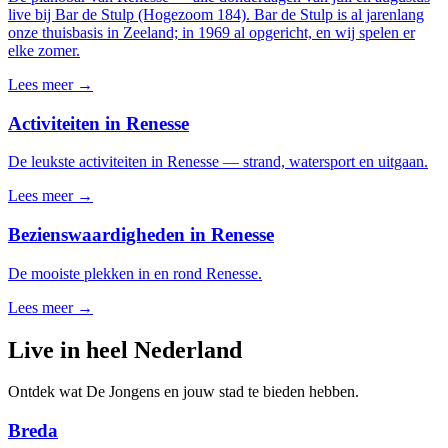
live bij Bar de Stulp (Hogezoom 184). Bar de Stulp is al jarenlang
onze thuisbasis in Zeeland; in 1969 al opgericht, en wij spelen er
elke zomer.
Lees meer →
Activiteiten in Renesse
De leukste activiteiten in Renesse — strand, watersport en uitgaan.
Lees meer →
Bezienswaardigheden in Renesse
De mooiste plekken in en rond Renesse.
Lees meer →
Live in heel Nederland
Ontdek wat De Jongens en jouw stad te bieden hebben.
Breda