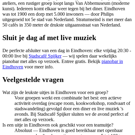
ateliers, een rustiger groep loopt langs Van Abbemuseum (moderne
kunst). Iedereen komt elkaar weer tegen bij het diner. Eindhoven
was tot 1900 een dorp met 5.000 inwoners — door Philips
uitgegroeid tot 5e stad van Nederland. Stratumseind is met meer dan
50 cafés in 350 meter de drukste uitgaansstraat van Nederland.
Sluit je dag af met live muziek
De perfecte afsluiter van een dag in Eindhoven: elke vrijdag 20:30 -
00:00 live bij
Stadscafé Spijker
— wij spelen daar wekelijks
pianobar met alles op verzoek. Entree gratis. Bekijk
pianobar in
Eindhoven
voor meer info.
Veelgestelde vragen
Wat zijn de leukste uitjes in Eindhoven voor een groep?
Voor groepen werkt een combinatie het best: een actieve
activiteit overdag (escape room, kookworkshop, rondvaart of
stadswandeling) gevolgd door een diner en live muziek 's
avonds. Bij Stadscafé Spijker sluiten we de avond perfect af
met alles op verzoek.
Is een uitje in Eindhoven ook geschikt voor een teamuitje?
Absoluut — Eindhoven is goed bereikbaar met openbaar