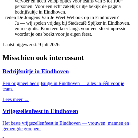
vervoer en heeft volop opties voor teams van 5 tot 100+
personen. Voor een echt zakelijk uitje bekijk de pagina
bedrijfsuitje in Eindhoven.
Treden De Jongens Van Je Weet Wel ook op in Eindhoven?
Ja — wij spelen vrijdag bij Stadscafé Spijker in Eindhoven,
entree gratis. Kom een keer langs voor een sfeerimpressie
voordat je ons boekt voor je eigen feest.
Laatst bijgewerkt:
9 juli 2026
Misschien ook interessant
Bedrijfsuitje in Eindhoven
Een origineel bedrijfsuitje in Eindhoven — alles-in-één voor je
team.
Lees meer →
Vrijgezellenfeest in Eindhoven
Het beste vrijgezellenfeest in Eindhoven — vrouwen, mannen en
gemengde groepen.