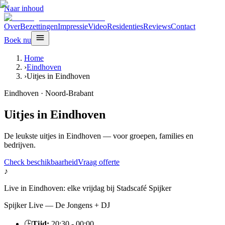
Naar inhoud
Over
Bezettingen
Impressie
Video
Residenties
Reviews
Contact
Boek nu
Home
›
Eindhoven
›
Uitjes in Eindhoven
Eindhoven
·
Noord-Brabant
Uitjes in Eindhoven
De leukste uitjes in Eindhoven — voor groepen, families en
bedrijven.
Check beschikbaarheid
Vraag offerte
♪
Live in
Eindhoven
:
elke vrijdag
bij
Stadscafé Spijker
Spijker Live — De Jongens + DJ
🕒
Tijd:
20:30 - 00:00