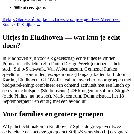
🎟️
Entree:
gratis
Bekijk
Stadscafé Spijker
→
Boek voor je eigen feest
Meer over
Stadscafé Spijker
→
Uitjes in Eindhoven — wat kun je echt
doen?
In Eindhoven zijn voor elk gezelschap echte uitjes te vinden.
Populaire activiteiten zijn Dutch Design Week (oktober — hele
stad), Strijp-S art-walk, Van Abbemuseum, Genneper Parken
speeltuin + paardrijden, escape rooms (Hangar), karten bij Indoor
Karting Eindhoven, GLOW-festival in november. Voor groepen met
budget rekening: combineer een ochtend-activiteit met een lunch op
een van de hotspots (Stratumseind (50+ kroegen in 350 m), Strijp-S
(oude Philips, nu hotspot), Markt centrum, Dommelstraat, het 18
Septemberplein) en eindig met een avond uit.
Voor families en grotere groepen
Wil je het écht maken in Eindhoven? Splits de groep over twee
activiteiten: een actieve groep doet Strijp-S workshop bij designer-