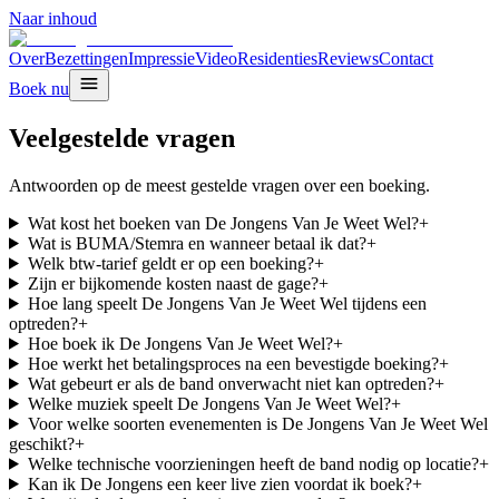
Naar inhoud
Over
Bezettingen
Impressie
Video
Residenties
Reviews
Contact
Boek nu
Veelgestelde vragen
Antwoorden op de meest gestelde vragen over een boeking.
Wat kost het boeken van De Jongens Van Je Weet Wel?
+
Wat is BUMA/Stemra en wanneer betaal ik dat?
+
Welk btw-tarief geldt er op een boeking?
+
Zijn er bijkomende kosten naast de gage?
+
Hoe lang speelt De Jongens Van Je Weet Wel tijdens een
optreden?
+
Hoe boek ik De Jongens Van Je Weet Wel?
+
Hoe werkt het betalingsproces na een bevestigde boeking?
+
Wat gebeurt er als de band onverwacht niet kan optreden?
+
Welke muziek speelt De Jongens Van Je Weet Wel?
+
Voor welke soorten evenementen is De Jongens Van Je Weet Wel
geschikt?
+
Welke technische voorzieningen heeft de band nodig op locatie?
+
Kan ik De Jongens een keer live zien voordat ik boek?
+