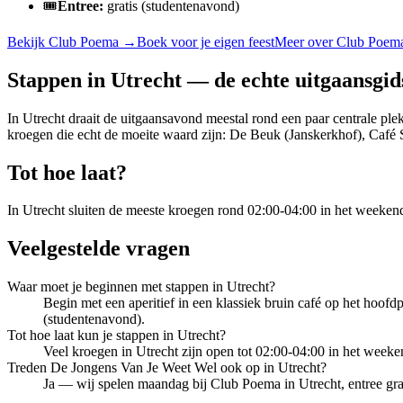
🎟️
Entree:
gratis (studentenavond)
Bekijk
Club Poema
→
Boek voor je eigen feest
Meer over
Club Poem
Stappen in Utrecht — de echte uitgaansgid
In Utrecht draait de uitgaansavond meestal rond een paar central
kroegen die echt de moeite waard zijn: De Beuk (Janskerkhof), Café 
Tot hoe laat?
In Utrecht sluiten de meeste kroegen rond 02:00-04:00 in het weeken
Veelgestelde vragen
Waar moet je beginnen met stappen in Utrecht?
Begin met een aperitief in een klassiek bruin café op het hoofd
(studentenavond).
Tot hoe laat kun je stappen in Utrecht?
Veel kroegen in Utrecht zijn open tot 02:00-04:00 in het weeke
Treden De Jongens Van Je Weet Wel ook op in Utrecht?
Ja — wij spelen maandag bij Club Poema in Utrecht, entree grat