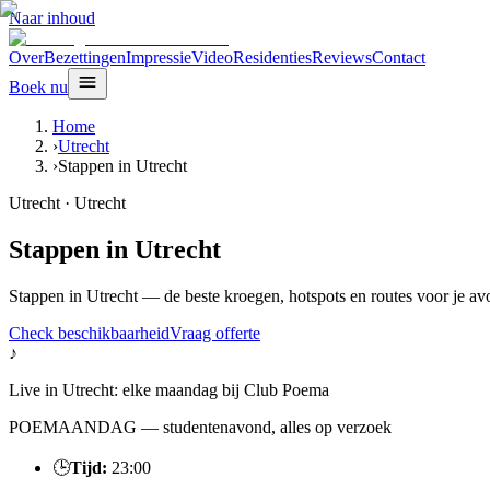
Naar inhoud
Over
Bezettingen
Impressie
Video
Residenties
Reviews
Contact
Boek nu
Home
›
Utrecht
›
Stappen in Utrecht
Utrecht
·
Utrecht
Stappen in Utrecht
Stappen in Utrecht — de beste kroegen, hotspots en routes voor je avo
Check beschikbaarheid
Vraag offerte
♪
Live in
Utrecht
:
elke maandag
bij
Club Poema
POEMAANDAG — studentenavond, alles op verzoek
🕒
Tijd:
23:00