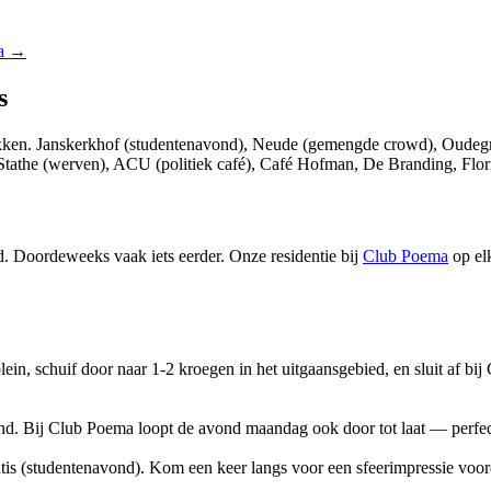
a
→
s
e plekken. Janskerkhof (studentenavond), Neude (gemengde crowd), O
Stathe (werven), ACU (politiek café), Café Hofman, De Branding, Florin
d. Doordeweeks vaak iets eerder. Onze residentie bij
Club Poema
op elk
plein, schuif door naar 1-2 kroegen in het uitgaansgebied, en sluit af b
nd. Bij Club Poema loopt de avond maandag ook door tot laat — perfect
is (studentenavond). Kom een keer langs voor een sfeerimpressie voorda