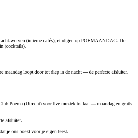
udegracht-werven (intieme cafés), eindigen op POEMAANDAG. De
 (cocktails).
e maandag loopt door tot diep in de nacht — de perfecte afsluiter.
ij Club Poema (Utrecht) voor live muziek tot laat — maandag en gratis
e afsluiter.
t je ons boekt voor je eigen feest.