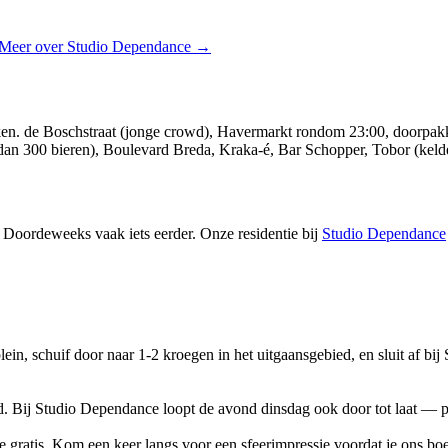
Meer over
Studio Dependance
→
ekken. de Boschstraat (jonge crowd), Havermarkt rondom 23:00, doorpa
dan 300 bieren), Boulevard Breda, Kraka-é, Bar Schopper, Tobor (kelde
 Doordeweeks vaak iets eerder. Onze residentie bij
Studio Dependance
plein, schuif door naar 1-2 kroegen in het uitgaansgebied, en sluit af b
. Bij Studio Dependance loopt de avond dinsdag ook door tot laat — per
 gratis. Kom een keer langs voor een sfeerimpressie voordat je ons boek