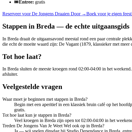
🎟️
Entree:
gratis
Reserveer voor De Jongens Draaien Door
→
Boek voor je eigen feest
Stappen in Breda — de echte uitgaansgids
In Breda draait de uitgaansavond meestal rond een paar centrale pl
die echt de moeite waard zijn: De Vagant (1879, klassieker met meer 
Tot hoe laat?
In Breda sluiten de meeste kroegen rond 02:00-04:00 in het weekend.
afsluiter.
Veelgestelde vragen
Waar moet je beginnen met stappen in Breda?
Begin met een aperitief in een klassiek bruin café op het hoofd
gratis.
Tot hoe laat kun je stappen in Breda?
Veel kroegen in Breda zijn open tot 02:00-04:00 in het weekend
Treden De Jongens Van Je Weet Wel ook op in Breda?
Ja — wij spelen dinsdag bij Studio Dependance in Breda, entree