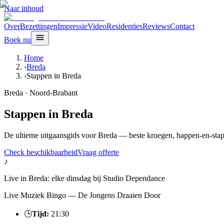
Naar inhoud
Over
Bezettingen
Impressie
Video
Residenties
Reviews
Contact
Boek nu
Home
›
Breda
›
Stappen in Breda
Breda
·
Noord-Brabant
Stappen in Breda
De ultieme uitgaansgids voor Breda — beste kroegen, happen-en-stap
Check beschikbaarheid
Vraag offerte
♪
Live in
Breda
:
elke dinsdag
bij
Studio Dependance
Live Muziek Bingo — De Jongens Draaien Door
🕒
Tijd:
21:30